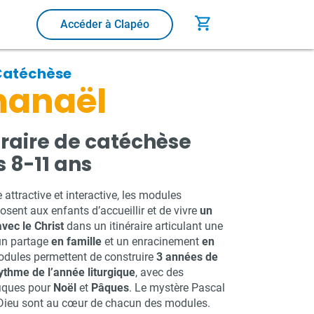
shopping_cart
Accéder à Clapéo
Catéchèse
hanaël
éraire de catéchèse
s 8-11 ans
attractive et interactive, les modules
osent aux enfants d’accueillir et de vivre
un
ec le Christ
dans un itinéraire articulant une
 un partage
en famille
et un enracinement
en
odules permettent de construire
3 années de
ythme de l’année liturgique
, avec des
iques pour
Noël
et
Pâques
. Le mystère Pascal
 Dieu sont au cœur de chacun des modules.​