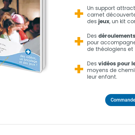
+
Un support attrac
carnet découverte
des
jeux
, un kit c
+
Des
déroulements
pour accompagner
de théologiens et u
+
Des
vidéos pour l
moyens de chemin
leur enfant.
Commande