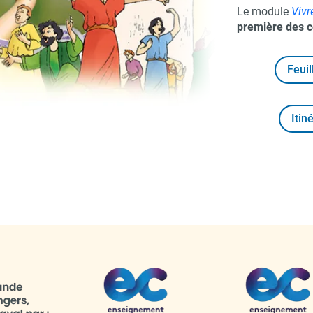
Le module
Vivr
première des
Feuil
Itin