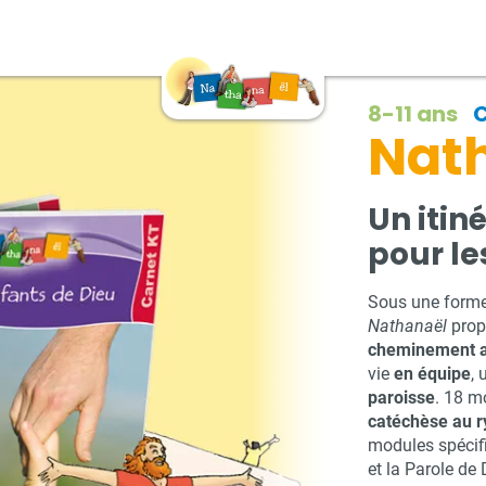
8-11 ans
Nat
Un itin
pour le
Sous une forme 
Nathanaël
prop
cheminement av
vie
en équipe
,
paroisse
. 18 m
catéchèse au r
modules spécif
et la Parole de